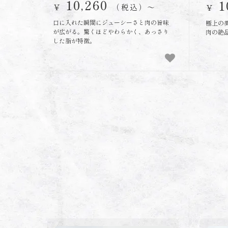
10,260
1
￥
（税込）〜
￥
口に入れた瞬間にジューシーさと肉の旨味
極上の
が広がる。驚くほどやわらかく、あっさり
肉の絶
した脂が特徴。