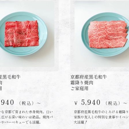
産黒毛和牛
京都府産黒毛和牛
肉
霜降り焼肉
用
ご家庭用
,940
5,940
（税込）〜
￥
（税込）〜
かな京都で育まれた赤身焼肉。口い
京都府産黒毛和牛のとろける霜降り
に広がる深い味わいは絶品。焼肉パ
家族や友人との特別な食事やイベン
ーやバーベキューでも活躍。
大活躍！