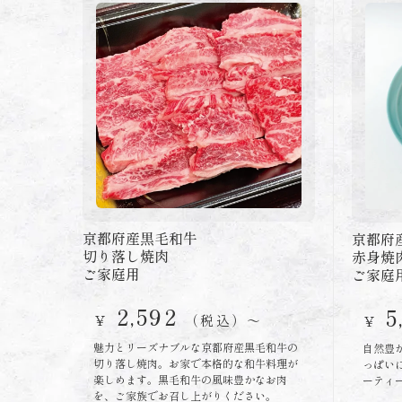
京都府産黒毛和牛
京都府
切り落し焼肉
赤身焼
ご家庭用
ご家庭
2,592
5
￥
（税込）〜
￥
魅力とリーズナブルな京都府産黒毛和牛の
自然豊
切り落し焼肉。お家で本格的な和牛料理が
っぱい
楽しめます。黒毛和牛の風味豊かなお肉
ーティ
を、ご家族でお召し上がりください。