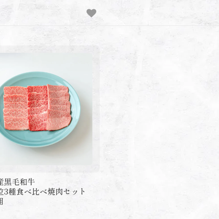
産黒毛和牛
位3種食べ比べ焼肉セット
用