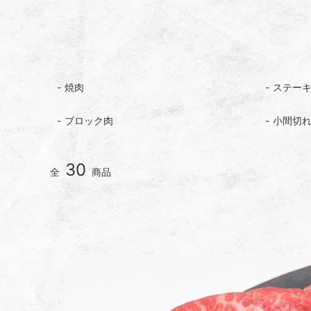
焼肉
ステー
ブロック肉
小間切
30
全
商品