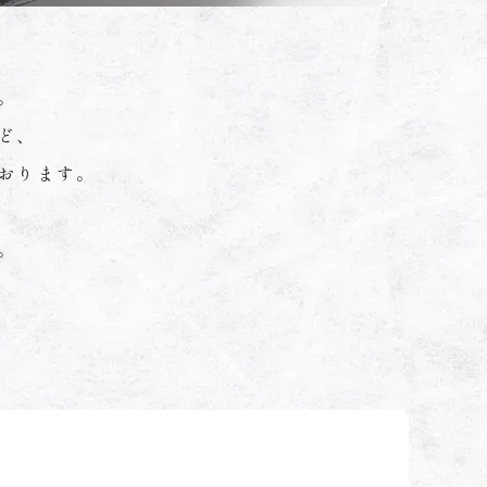
。
ど、
おります。
。