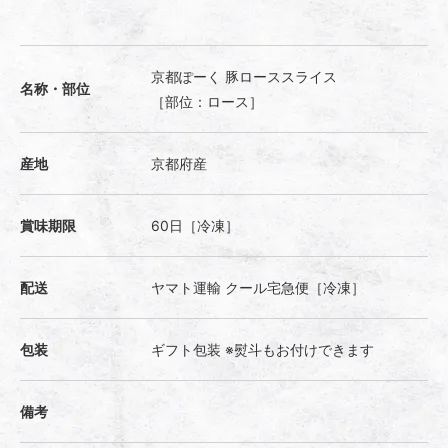
京都ぽーく 豚ローススライス
名称・部位
［部位：ロース］
産地
京都府産
賞味期限
60日［冷凍］
配送
ヤマト運輸 クール宅急便［冷凍］
包装
ギフト包装 ※熨斗もお付けできます
備考