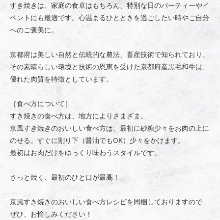
すき焼きは、家庭の食卓はもちろん、特別な日のパーティーやイ
ベントにも最適です。心温まるひとときを過ごしたい時やご自分
へのご褒美に。
京都府は美しい自然と伝統的な農法、畜産技術で知られており、
その素晴らしい環境と技術の恩恵を受けた京都府産黒毛和牛は、
優れた肉質を特徴としています。
［食べ方について］
すき焼きの食べ方は、地方によりさまざま。
京風すき焼きのおいしい食べ方は、最初に砂糖少々をお肉の上に
のせる。すぐに割り下（醤油でもOK）少々をかけます。
最初はお肉だけをゆっくり味わうスタイルです。
さっと焼く、最初のひと口が最高！
京風すき焼きのおいしい食べ方レシピを同梱しておりますので
ぜひ、お愉しみください！