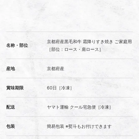
京都府産黒毛和牛 霜降りすき焼き ご家庭用
名称・部位
［部位：ロース・肩ロース］
産地
京都府産
賞味期限
60日［冷凍］
配送
ヤマト運輸 クール宅急便［冷凍］
包装
簡易包装 ※熨斗もお付けできます