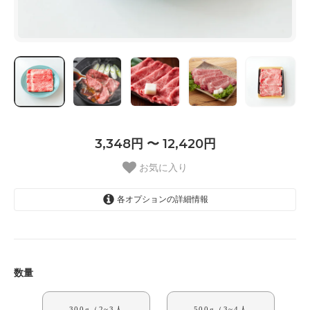
3,348円 〜 12,420円
お気に入り
各オプションの詳細情報
300g（2~3人前）
3,348円
500g（3~4人前）
5,940円
数量
800g（5~6人前）
9,828円
300g（2~3人
500g（3~4人